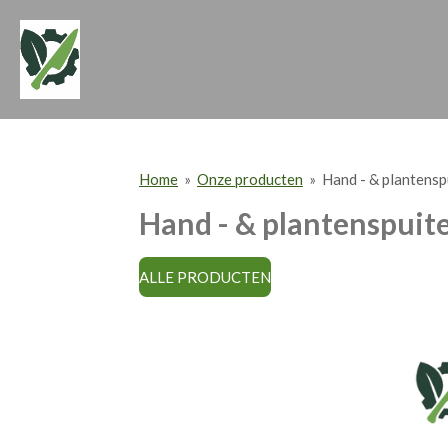
Ga
direct
naar
de
hoofdinhoud
Home
»
Onze producten
»
Hand - & plantensp
Hand - & plantenspuit
ALLE PRODUCTEN