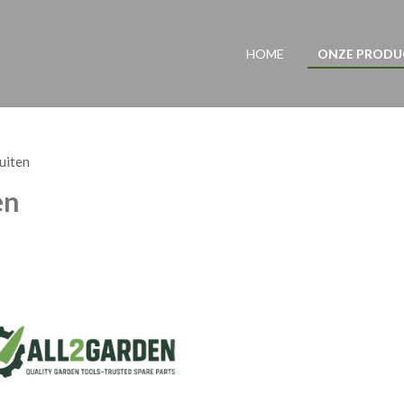
HOME
ONZE PROD
uiten
en