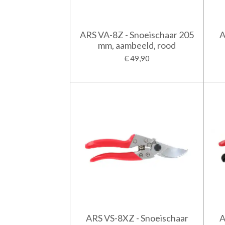
ARS VA-8Z - Snoeischaar 205
A
mm, aambeeld, rood
€ 49,90
ARS VS-8XZ - Snoeischaar
A