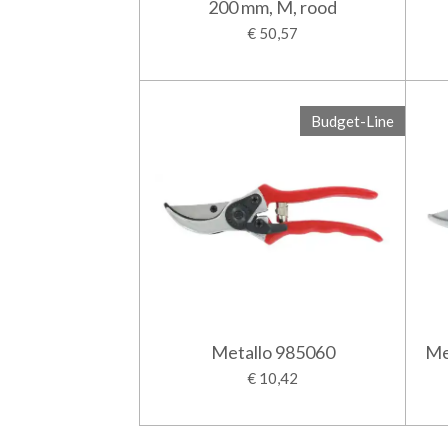
200 mm, M, rood
€ 50,57
Budget-Line
Metallo 985060
Me
€ 10,42