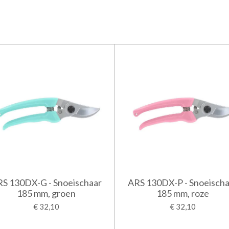
S 130DX-G - Snoeischaar
ARS 130DX-P - Snoeischa
185 mm, groen
185 mm, roze
€ 32,10
€ 32,10