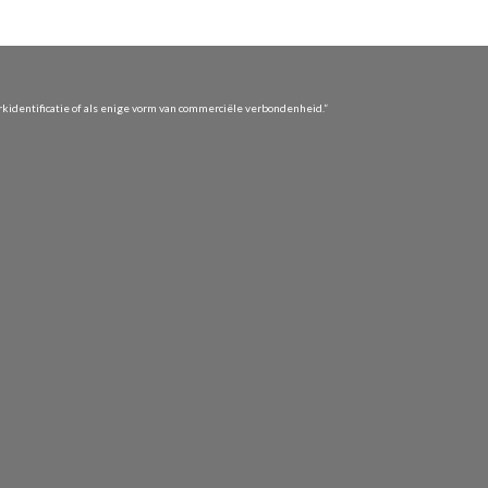
identificatie of als enige vorm van commerciële verbondenheid.”