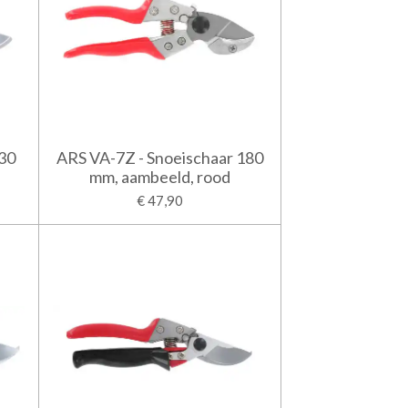
230
ARS VA-7Z - Snoeischaar 180
mm, aambeeld, rood
€ 47,90