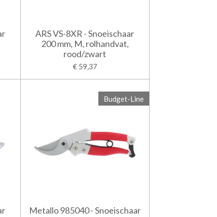
ar
ARS VS-8XR - Snoeischaar
200 mm, M, rolhandvat,
rood/zwart
€ 59,37
Budget-Line
ar
Metallo 985040 - Snoeischaar