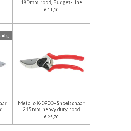
180 mm, rood, Budget-Line
€ 11,10
andig
aar
Metallo K-0900 - Snoeischaar
od
215 mm, heavy duty, rood
€ 25,70