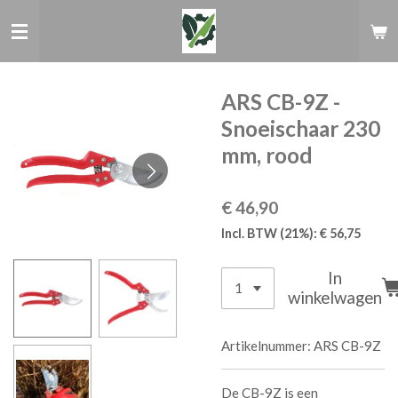
Ga
direct
naar
de
hoofdinhoud
ARS CB-9Z -
Snoeischaar 230
mm, rood
€ 46,90
Incl. BTW (21%): € 56,75
In
winkelwagen
Artikelnummer:
ARS CB-9Z
De CB-9Z is een