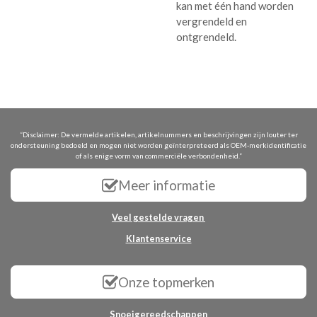
kan met één hand worden
vergrendeld en
ontgrendeld.
“Disclaimer: De vermelde artikelen, artikelnummers en beschrijvingen zijn louter ter
ondersteuning bedoeld en mogen niet worden geïnterpreteerd als OEM-merkidentificatie
of als enige vorm van commerciële verbondenheid.”
Meer informatie
Veel gestelde vragen
Klantenservice
Onze topmerken
Snoeigereedschappen