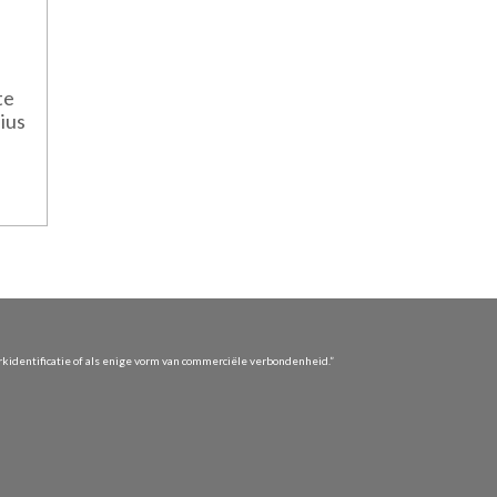
te
ius
identificatie of als enige vorm van commerciële verbondenheid.”