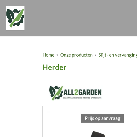
Ga
direct
naar
de
hoofdinhoud
Home
»
Onze producten
»
Slijt- en vervangi
Herder
Prijs op aanvraag