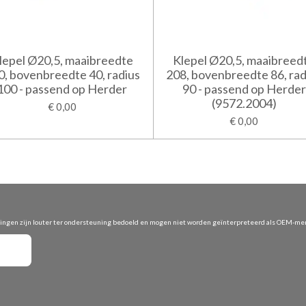
lepel Ø20,5, maaibreedte
Klepel Ø20,5, maaibreed
0, bovenbreedte 40, radius
208, bovenbreedte 86, rad
100 - passend op Herder
90 - passend op Herder
(9572.2004)
€ 0,00
€ 0,00
vingen zijn louter ter ondersteuning bedoeld en mogen niet worden geïnterpreteerd als OEM-merk