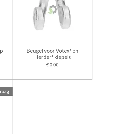
op
Beugel voor Votex* en
Herder* klepels
€ 0,00
vraag