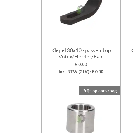
Klepel 30x10 - passend op
K
Votex/Herder/Falc
€ 0,00
Incl. BTW (21%): € 0,00
Prijs op aanvraag