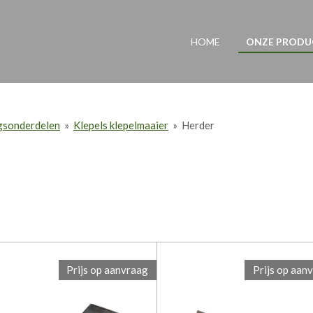
HOME
ONZE PROD
ngsonderdelen
»
Klepels klepelmaaier
»
Herder
Prijs op aanvraag
Prijs op aan