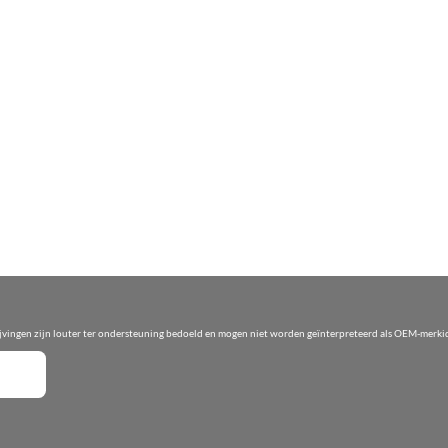
ijvingen zijn louter ter ondersteuning bedoeld en mogen niet worden geïnterpreteerd als OEM-merkid