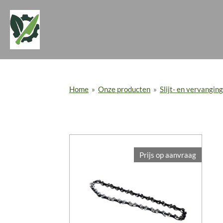
Ga
direct
naar
de
hoofdinhoud
Home
»
Onze producten
»
Slijt- en vervangi
Prijs op aanvraag