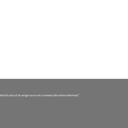
entificatie of als enige vorm van commerciële verbondenheid.”