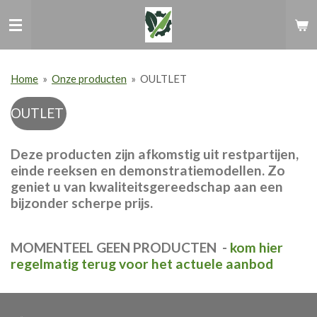
Ga
direct
naar
de
hoofdinhoud
Home
»
Onze producten
»
OULTLET
OUTLET
Deze producten zijn afkomstig uit restpartijen,
einde reeksen en demonstratiemodellen. Zo
geniet u van kwaliteitsgereedschap aan een
bijzonder scherpe prijs.
MOMENTEEL GEEN PRODUCTEN -
kom hier
regelmatig terug voor het actuele aanbod