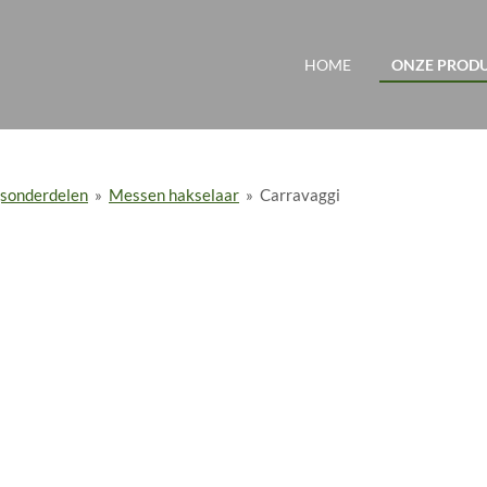
HOME
ONZE PROD
ngsonderdelen
»
Messen hakselaar
»
Carravaggi