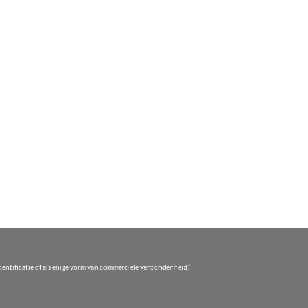
entificatie of als enige vorm van commerciële verbondenheid.”