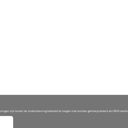
ijvingen zijn louter ter ondersteuning bedoeld en mogen niet worden geïnterpreteerd als OEM-merkid