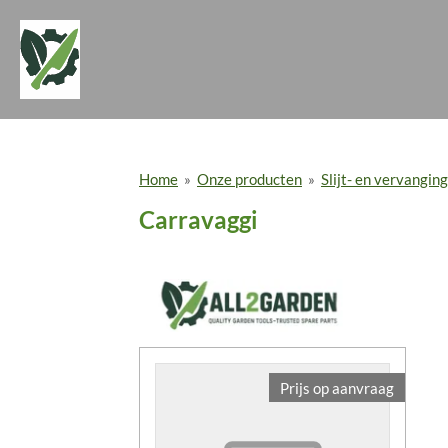
Ga
direct
naar
de
hoofdinhoud
Home
»
Onze producten
»
Slijt- en vervangi
Carravaggi
Prijs op aanvraag