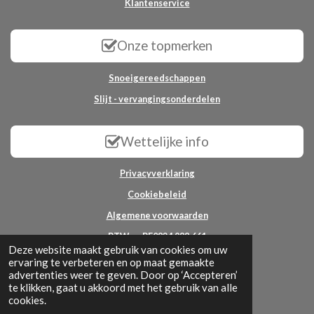
Klantenservice
Onze topmerken
Snoeigereedschappen
Slijt - vervangingsonderdelen
Wettelijke info
Privacyverklaring
Cookiebeleid
Algemene voorwaarden
BTW nr: BE0824.988.661
Deze website maakt gebruik van cookies om uw
ervaring te verbeteren en op maat gemaakte
© 2025 - 2026 All2garden
advertenties weer te geven. Door op ‘Accepteren’
Powered by
JouwWeb
te klikken, gaat u akkoord met het gebruik van alle
cookies.