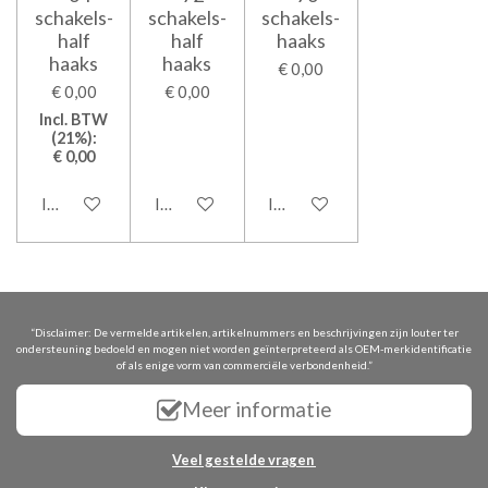
schakels-
schakels-
schakels-
half
half
haaks
haaks
haaks
€ 0,00
€ 0,00
€ 0,00
Incl. BTW
(21%):
€ 0,00
In winkelwagen
In winkelwagen
In winkelwagen
“Disclaimer: De vermelde artikelen, artikelnummers en beschrijvingen zijn louter ter
ondersteuning bedoeld en mogen niet worden geïnterpreteerd als OEM-merkidentificatie
of als enige vorm van commerciële verbondenheid.”
Meer informatie
Veel gestelde vragen