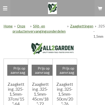
Ga
direct
naar
de
hoofdinhoud
Home
»
Onze
»
Slijt- en
»
Zaagkettingen
»
.325
producten
vervangingsonderdelen
-
1,5mm
Prijs op
Prijs op
Prijs op
aanvraag
aanvraag
aanvraag
Zaagkett
Zaagkett
Zaagkett
ing .325-
ing .325-
ing .325-
1,5mm-
1,5mm-
1,5mm-
37cm/15
45cm/18
50cm/20
"-64
"-72
"-76