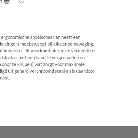
n
t ergonomische snoeischaar en heeft een
de vingers meebeweegt bij elke snoeibeweging,
ëlimineerd. Dit voorkomt blaren en verminderd
idslock is met één hand te vergrendelen en
 door te knijpen) wat zorgt voor maximale
digd uit gehard verchroomd staal en is daardoor
oest.