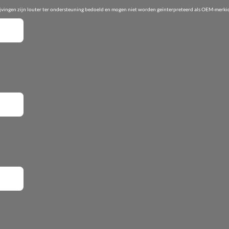
ijvingen zijn louter ter ondersteuning bedoeld en mogen niet worden geïnterpreteerd als OEM-merkid