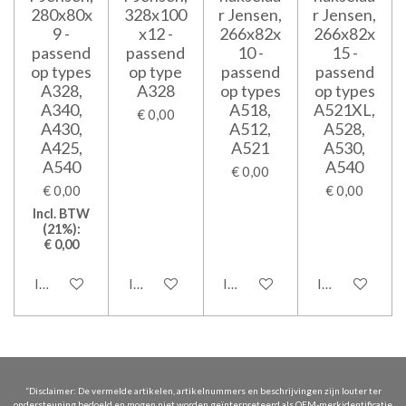
280x80x
328x100
r Jensen,
r Jensen,
9 -
x12 -
266x82x
266x82x
passend
passend
10 -
15 -
op types
op type
passend
passend
A328,
A328
op types
op types
A340,
A518,
A521XL,
€ 0,00
A430,
A512,
A528,
A425,
A521
A530,
A540
A540
€ 0,00
€ 0,00
€ 0,00
Incl. BTW
(21%):
€ 0,00
In winkelwagen
In winkelwagen
In winkelwagen
In winkelwage
“Disclaimer: De vermelde artikelen, artikelnummers en beschrijvingen zijn louter ter
ondersteuning bedoeld en mogen niet worden geïnterpreteerd als OEM-merkidentificatie