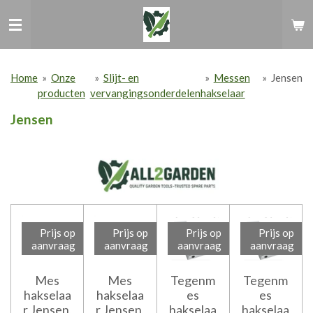
Ga
direct
naar
de
hoofdinhoud
Home
»
Onze
»
Slijt- en
»
Messen
»
Jensen
producten
vervangingsonderdelen
hakselaar
Jensen
Prijs op
Prijs op
Prijs op
Prijs op
aanvraag
aanvraag
aanvraag
aanvraag
Mes
Mes
Tegenm
Tegenm
hakselaa
hakselaa
es
es
r Jensen,
r Jensen,
hakselaa
hakselaa