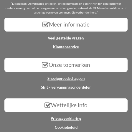
“Disclaimer: De vermelde artikelen, artikelnummers en beschrijvingen zijn louter ter
ondersteuning bedoeld en mogen niet worden geïnterpreteerd als OEM-merkidentificatie of
als enige vorm van commerciële verbondenheid.”
Meer informatie
Veel gestelde vragen
Klantenservice
Onze topmerken
Snoeigereedschappen
Slijt - vervangingsonderdelen
Wettelijke info
Privacyverklaring
Cookiebeleid