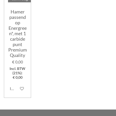
Hamer
passend
op
Energree
n*, met 1
carbide
punt
Premium
Quality
€ 0,00
Incl. BTW
(21%):
€ 0,00
In winkelwagen