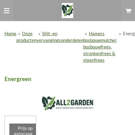
Ga
direct
naar
de
hoofdinhoud
Home
»
Onze
»
Slijt- en
»
Hamers
»
Energ
producten
vervangingsonderdelen
bosbouwmulcher,
bosbouwfrees,
stronkenfrees &
steenfrees
Energreen
Prijs op
aanvraag