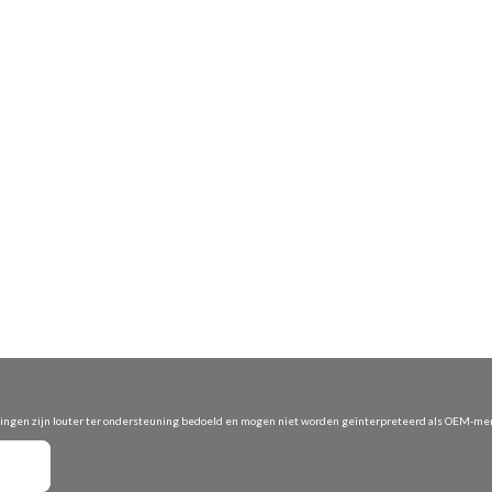
vingen zijn louter ter ondersteuning bedoeld en mogen niet worden geïnterpreteerd als OEM-merk