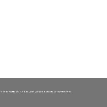
identificatie of als enige vorm van commerciële verbondenheid.”