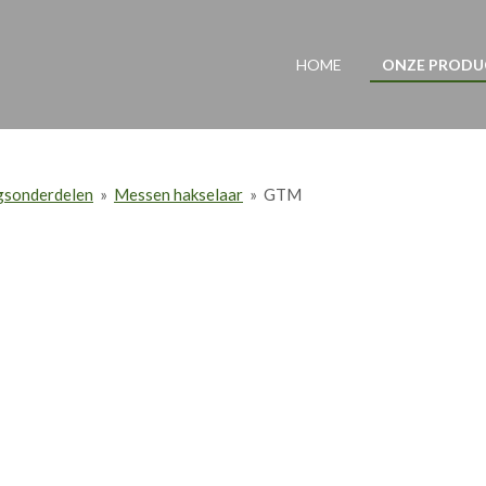
HOME
ONZE PROD
ngsonderdelen
»
Messen hakselaar
»
GTM