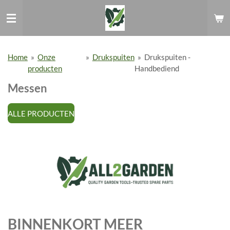
Ga
direct
naar
de
hoofdinhoud
Home
»
Onze
»
Drukspuiten
»
Drukspuiten -
producten
Handbediend
Messen
ALLE PRODUCTEN
BINNENKORT MEER