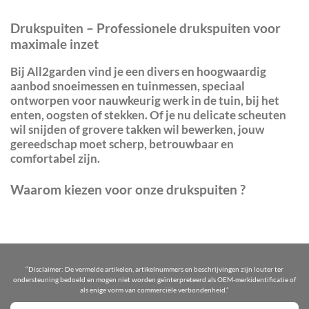
Drukspuiten – Professionele drukspuiten voor
maximale inzet
Bij
All2garden
vind je een divers en hoogwaardig
aanbod
snoeimessen en tuinmessen
, speciaal
ontworpen voor nauwkeurig werk in de tuin, bij het
enten, oogsten of stekken. Of je nu delicate scheuten
wil snijden of grovere takken wil bewerken, jouw
gereedschap moet scherp, betrouwbaar en
comfortabel zijn.
Waarom kiezen voor onze drukspuiten ?
“Disclaimer: De vermelde artikelen, artikelnummers en beschrijvingen zijn louter ter
ondersteuning bedoeld en mogen niet worden geïnterpreteerd als OEM-merkidentificatie of
als enige vorm van commerciële verbondenheid.”