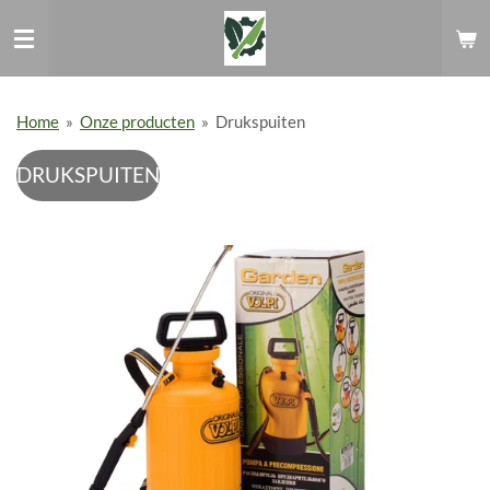
Ga
direct
naar
de
hoofdinhoud
Home
»
Onze producten
»
Drukspuiten
DRUKSPUITEN