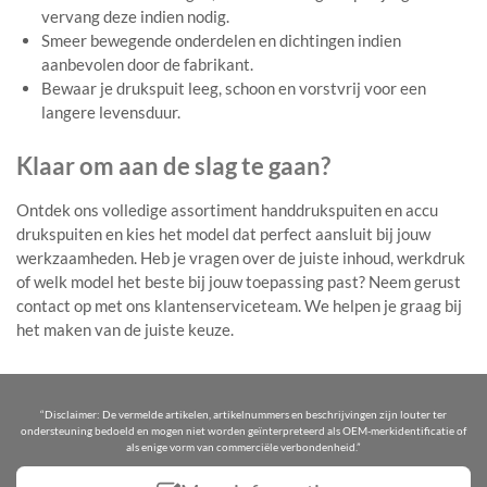
vervang deze indien nodig.
Smeer bewegende onderdelen en dichtingen indien
aanbevolen door de fabrikant.
Bewaar je drukspuit leeg, schoon en vorstvrij voor een
langere levensduur.
Klaar om aan de slag te gaan?
Ontdek ons volledige assortiment handdrukspuiten en accu
drukspuiten en kies het model dat perfect aansluit bij jouw
werkzaamheden. Heb je vragen over de juiste inhoud, werkdruk
of welk model het beste bij jouw toepassing past? Neem gerust
contact op met ons klantenserviceteam. We helpen je graag bij
het maken van de juiste keuze.
“Disclaimer: De vermelde artikelen, artikelnummers en beschrijvingen zijn louter ter
ondersteuning bedoeld en mogen niet worden geïnterpreteerd als OEM-merkidentificatie of
als enige vorm van commerciële verbondenheid.”