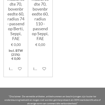
dte 70,
dte 70,
bovenbr
bovenbr
eedte 60,
eedte 60,
radius 74
radius
- passend
110 -
op Berti,
passend
Seppi,
op Seppi,
FAE
FAE
€ 0,00
€ 0,00
Incl. BTW
(21%):
€ 0,00
In winkelwagen
In winkelwagen
“Disclaimer: De vermelde artikelen, artikelnummers en beschrijvingen zijn louter ter
ondersteuning bedoeld en mogen niet worden geïnterpreteerd als OEM-merkidentificatie of
als enige vorm van commerciële verbondenheid.”