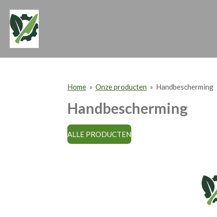
Ga
direct
naar
de
hoofdinhoud
Home
»
Onze producten
»
Handbescherming
Handbescherming
ALLE PRODUCTEN