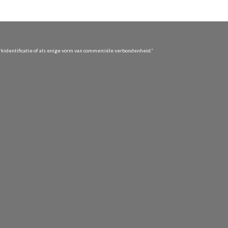
identificatie of als enige vorm van commerciële verbondenheid.”