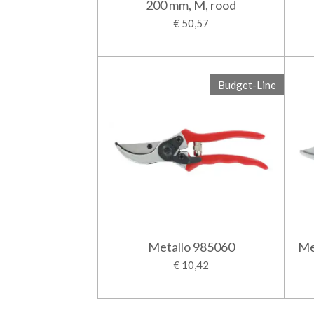
200 mm, M, rood
€ 50,57
Budget-Line
Metallo 985060
Me
€ 10,42