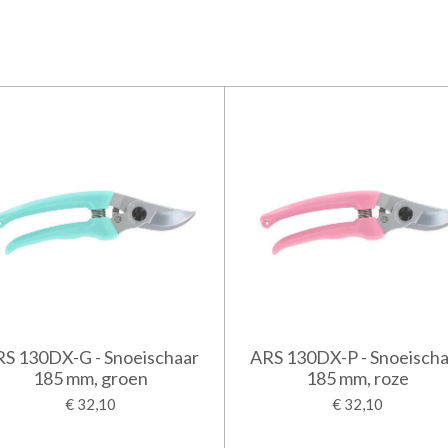
S 130DX-G - Snoeischaar
ARS 130DX-P - Snoeischa
185 mm, groen
185 mm, roze
€ 32,10
€ 32,10