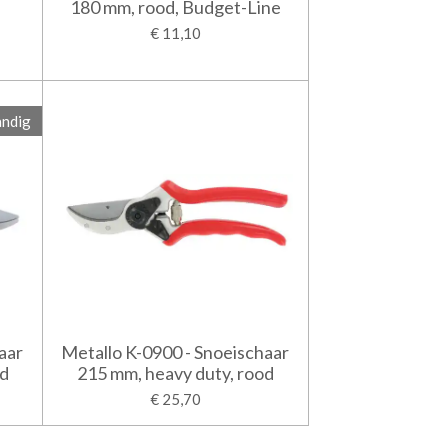
180 mm, rood, Budget-Line
€ 11,10
andig
aar
Metallo K-0900 - Snoeischaar
od
215 mm, heavy duty, rood
€ 25,70