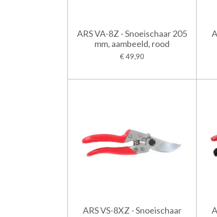
ARS VA-8Z - Snoeischaar 205
A
mm, aambeeld, rood
€ 49,90
ARS VS-8XZ - Snoeischaar
A