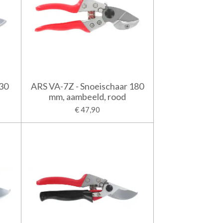
230
ARS VA-7Z - Snoeischaar 180
mm, aambeeld, rood
€ 47,90