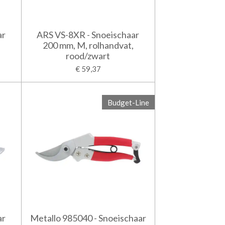
ar
ARS VS-8XR - Snoeischaar
200 mm, M, rolhandvat,
rood/zwart
€ 59,37
Budget-Line
ar
Metallo 985040 - Snoeischaar