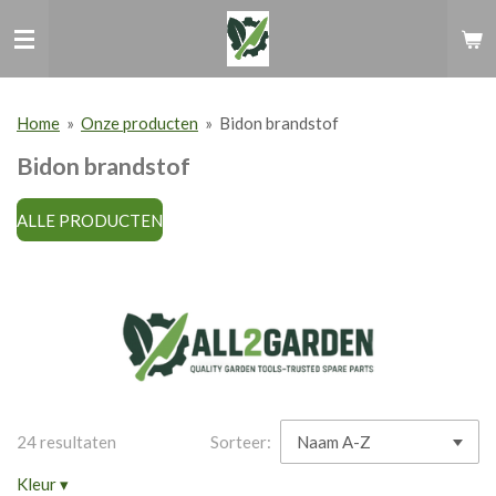
Ga
direct
naar
de
hoofdinhoud
Home
»
Onze producten
»
Bidon brandstof
Bidon brandstof
ALLE PRODUCTEN
24 resultaten
Sorteer:
Kleur
▾