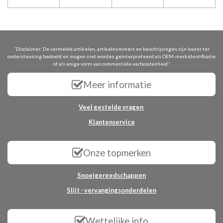
“Disclaimer: De vermelde artikelen, artikelnummers en beschrijvingen zijn louter ter
ondersteuning bedoeld en mogen niet worden geïnterpreteerd als OEM-merkidentificatie
of als enige vorm van commerciële verbondenheid.”
Meer informatie
Veel gestelde vragen
Klantenservice
Onze topmerken
Snoeigereedschappen
Slijt - vervangingsonderdelen
Wettelijke info