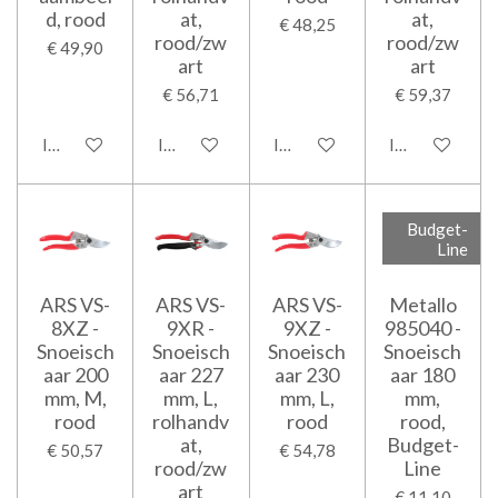
d, rood
at,
at,
€ 48,25
rood/zw
rood/zw
€ 49,90
art
art
€ 56,71
€ 59,37
In winkelwagen
In winkelwagen
In winkelwagen
In winkelwage
Budget-
Line
ARS VS-
ARS VS-
ARS VS-
Metallo
8XZ -
9XR -
9XZ -
985040 -
Snoeisch
Snoeisch
Snoeisch
Snoeisch
aar 200
aar 227
aar 230
aar 180
mm, M,
mm, L,
mm, L,
mm,
rood
rolhandv
rood
rood,
at,
Budget-
€ 50,57
€ 54,78
rood/zw
Line
art
€ 11,10