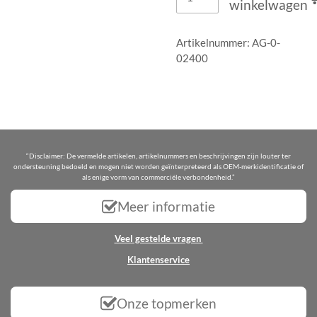
winkelwagen
Artikelnummer:
AG-0-
02400
“Disclaimer: De vermelde artikelen, artikelnummers en beschrijvingen zijn louter ter
ondersteuning bedoeld en mogen niet worden geïnterpreteerd als OEM-merkidentificatie of
als enige vorm van commerciële verbondenheid.”
Meer informatie
Veel gestelde vragen
Klantenservice
Onze topmerken