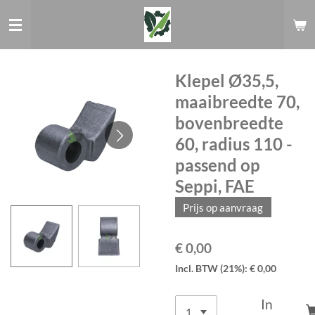
Ga
direct
naar
de
hoofdinhoud
Klepel Ø35,5,
maaibreedte 70,
bovenbreedte
60, radius 110 -
passend op
Seppi, FAE
Prijs op aanvraag
€ 0,00
Incl. BTW (21%): € 0,00
In