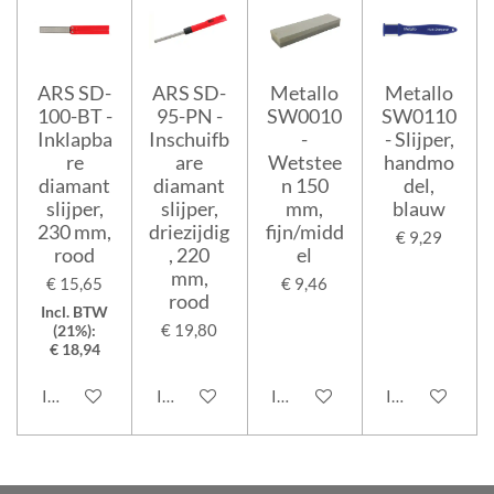
ARS SD-
ARS SD-
Metallo
Metallo
100-BT -
95-PN -
SW0010
SW0110
Inklapba
Inschuifb
-
- Slijper,
re
are
Wetstee
handmo
diamant
diamant
n 150
del,
slijper,
slijper,
mm,
blauw
230 mm,
driezijdig
fijn/midd
€ 9,29
rood
, 220
el
mm,
€ 15,65
€ 9,46
rood
Incl. BTW
€ 19,80
(21%):
€ 18,94
In winkelwagen
In winkelwagen
In winkelwagen
In winkelwage