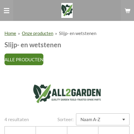
Ga
direct
naar
de
hoofdinhoud
Home
»
Onze producten
»
Slijp- en wetstenen
Slijp- en wetstenen
ALLE PRODUCTEN
4 resultaten
Sorteer: