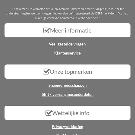
“Disclaimer: De vermelde artikelen, artikelnummers en beschrijvingen zijn louter ter
ondersteuning bedoeld en mogen niet worden geïnterpreteerd als OEM-merkidentificatie of
als enige vorm van commerciële verbondenheid.”
Meer informatie
Veel gestelde vragen
Klantenservice
Onze topmerken
Snoeigereedschappen
Slijt - vervangingsonderdelen
Wettelijke info
Privacyverklaring