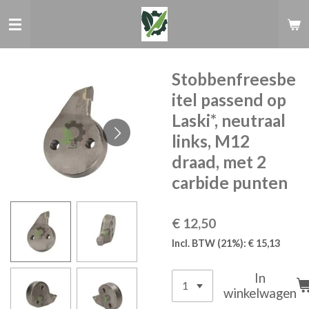
Ga
direct
naar
de
hoofdinhoud
Stobbenfreesbe
itel passend op
Laski*, neutraal
links, M12
draad, met 2
carbide punten
€ 12,50
Incl. BTW (21%): € 15,13
In
winkelwagen