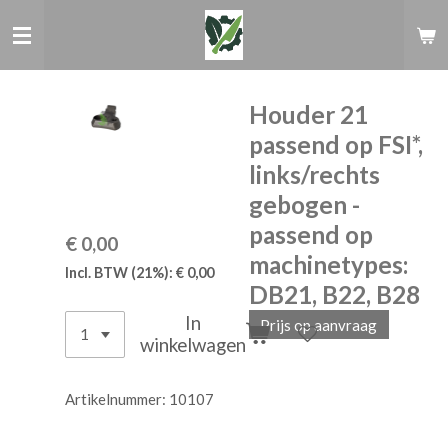
Ga
direct
naar
de
hoofdinhoud
Houder 21
passend op FSI*,
links/rechts
gebogen -
passend op
€ 0,00
machinetypes:
Incl. BTW (21%): € 0,00
DB21, B22, B28
In
Prijs op aanvraag
winkelwagen
Artikelnummer:
10107