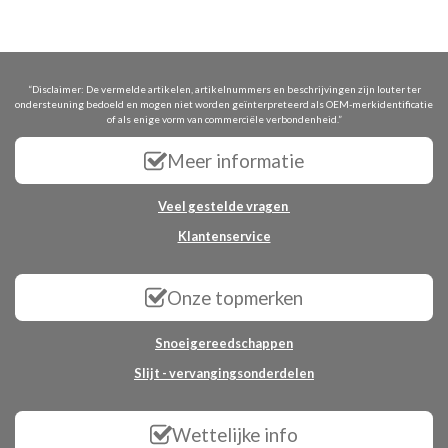
“Disclaimer: De vermelde artikelen, artikelnummers en beschrijvingen zijn louter ter
ondersteuning bedoeld en mogen niet worden geïnterpreteerd als OEM-merkidentificatie
of als enige vorm van commerciële verbondenheid.”
Meer informatie
Veel gestelde vragen
Klantenservice
Onze topmerken
Snoeigereedschappen
Slijt - vervangingsonderdelen
Wettelijke info