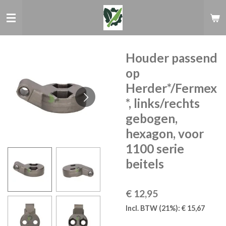
Ga
direct
naar
de
hoofdinhoud
Houder passend
op
Herder*/Fermex
*, links/rechts
gebogen,
hexagon, voor
1100 serie
beitels
€ 12,95
Incl. BTW (21%): € 15,67