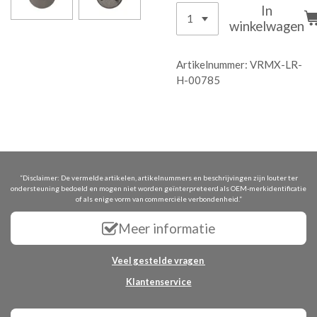
In
winkelwagen
Artikelnummer:
VRMX-LR-
H-00785
“Disclaimer: De vermelde artikelen, artikelnummers en beschrijvingen zijn louter ter
ondersteuning bedoeld en mogen niet worden geïnterpreteerd als OEM-merkidentificatie
of als enige vorm van commerciële verbondenheid.”
Meer informatie
Veel gestelde vragen
Klantenservice