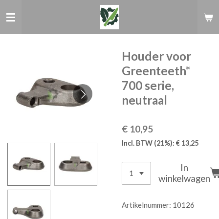
Ga
direct
naar
de
hoofdinhoud
Houder voor
Greenteeth*
700 serie,
neutraal
€ 10,95
Incl. BTW (21%): € 13,25
In
winkelwagen
Artikelnummer:
10126