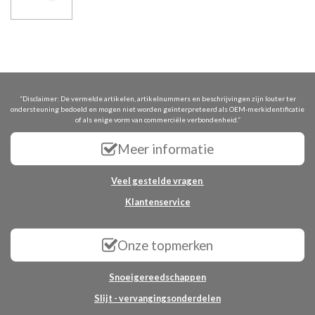
“Disclaimer: De vermelde artikelen, artikelnummers en beschrijvingen zijn louter ter
ondersteuning bedoeld en mogen niet worden geïnterpreteerd als OEM-merkidentificatie
of als enige vorm van commerciële verbondenheid.”
Meer informatie
Veel gestelde vragen
Klantenservice
Onze topmerken
Snoeigereedschappen
Slijt - vervangingsonderdelen