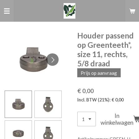
Ga
direct
naar
de
hoofdinhoud
Houder passend
op Greenteeth*,
size 11, rechts,
5/8 draad
Prijs op aanvraag
€ 0,00
Incl. BTW (21%): € 0,00
In
winkelwagen