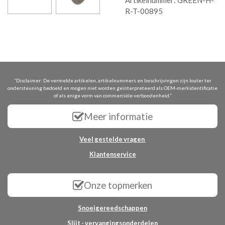
Artikelnummer:
GREEN-H-
R-T-00895
“Disclaimer: De vermelde artikelen, artikelnummers en beschrijvingen zijn louter ter
ondersteuning bedoeld en mogen niet worden geïnterpreteerd als OEM-merkidentificatie
of als enige vorm van commerciële verbondenheid.”
Meer informatie
Veel gestelde vragen
Klantenservice
Onze topmerken
Snoeigereedschappen
Slijt - vervangingsonderdelen