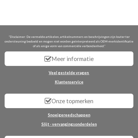
“Disclaimer: De vermelde artikelen, artikelnummers en beschrijvingen zijn louter ter
ondersteuning bedoeld en mogen niet worden geïnterpreteerd als OEM-merkidentificatie
of als enige vorm van commerciële verbondenheid.”
Meer informatie
Veel gestelde vragen
Klantenservice
Onze topmerken
Snoeigereedschappen
Slijt - vervangingsonderdelen