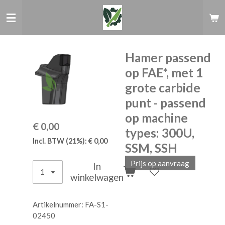
Ga
direct
naar
de
hoofdinhoud
Hamer passend
op FAE*, met 1
grote carbide
punt - passend
op machine
€ 0,00
types: 300U,
Incl. BTW (21%): € 0,00
SSM, SSH
Prijs op aanvraag
In
winkelwagen
Artikelnummer:
FA-S1-
02450