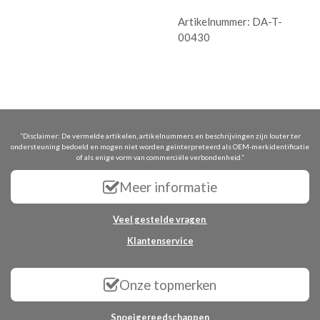
Artikelnummer:
DA-T-
00430
“Disclaimer: De vermelde artikelen, artikelnummers en beschrijvingen zijn louter ter
ondersteuning bedoeld en mogen niet worden geïnterpreteerd als OEM-merkidentificatie
of als enige vorm van commerciële verbondenheid.”
Meer informatie
Veel gestelde vragen
Klantenservice
Onze topmerken
Snoeigereedschappen