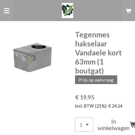
Ga
direct
naar
de
hoofdinhoud
Tegenmes
hakselaar
Vandaele kort
63mm (1
boutgat)
Prijs op aanvraag
€ 19,95
Incl. BTW (21%): € 24,14
In
winkelwagen