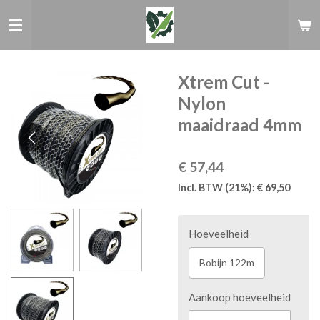
Ga
direct
naar
de
hoofdinhoud
Xtrem Cut -
Nylon
maaidraad 4mm
€ 57,44
Incl. BTW (21%): € 69,50
Hoeveelheid
Bobijn 122m
Aankoop hoeveelheid