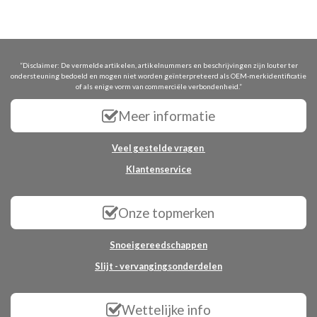
“Disclaimer: De vermelde artikelen, artikelnummers en beschrijvingen zijn louter ter
ondersteuning bedoeld en mogen niet worden geïnterpreteerd als OEM-merkidentificatie
of als enige vorm van commerciële verbondenheid.”
Meer informatie
Veel gestelde vragen
Klantenservice
Onze topmerken
Snoeigereedschappen
Slijt - vervangingsonderdelen
Wettelijke info