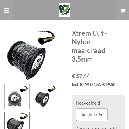
Ga
direct
naar
de
hoofdinhoud
Xtrem Cut -
Nylon
maaidraad
3.5mm
€ 57,44
Incl. BTW (21%): € 69,50
Hoeveelheid
Bobijn 152m
Aankoop hoeveelheid