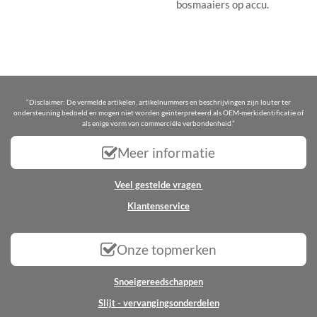
bosmaaiers op accu.
“Disclaimer: De vermelde artikelen, artikelnummers en beschrijvingen zijn louter ter
ondersteuning bedoeld en mogen niet worden geïnterpreteerd als OEM-merkidentificatie of
als enige vorm van commerciële verbondenheid.”
Meer informatie
Veel gestelde vragen
Klantenservice
Onze topmerken
Snoeigereedschappen
Slijt - vervangingsonderdelen