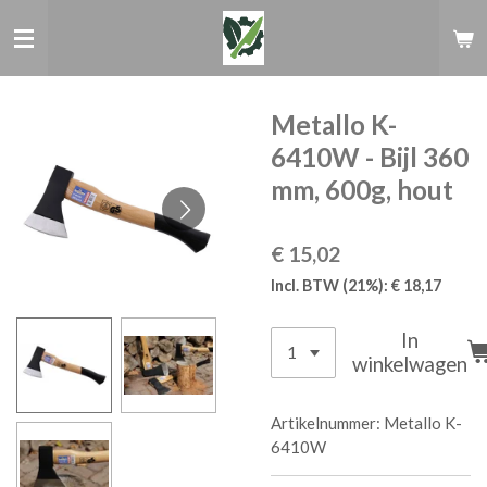
Ga
direct
naar
de
hoofdinhoud
Metallo K-
6410W - Bijl 360
mm, 600g, hout
€ 15,02
Incl. BTW (21%): € 18,17
In
winkelwagen
Artikelnummer:
Metallo K-
6410W