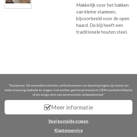
Makkelijk voor het hakken
van kleine stammen,
bijvoorbeeld voor de open
haard. De bijl heeft een
traditionele houten steel.
“Disclaimer: De vermelde artikelen, artikelnummers en beschrijvingen zijn louter ter
ondersteuning bedoeld en mogen niet worden geïnterpreteerd als OEM-merkidentificatie
of als enige vorm van commerciële verbondenheid.”
Meer informatie
Veel gestelde vragen
Klantenservice