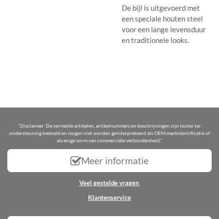
De bijl is uitgevoerd met
een speciale houten steel
voor een lange levensduur
en traditionele looks.
“Disclaimer: De vermelde artikelen, artikelnummers en beschrijvingen zijn louter ter
ondersteuning bedoeld en mogen niet worden geïnterpreteerd als OEM-merkidentificatie of
als enige vorm van commerciële verbondenheid.”
Meer informatie
Veel gestelde vragen
Klantenservice