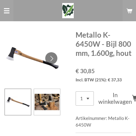
Ga
direct
naar
de
hoofdinhoud
Metallo K-
6450W - Bijl 800
mm, 1.600g, hout
€ 30,85
Incl. BTW (21%): € 37,33
In
winkelwagen
Artikelnummer:
Metallo K-
6450W