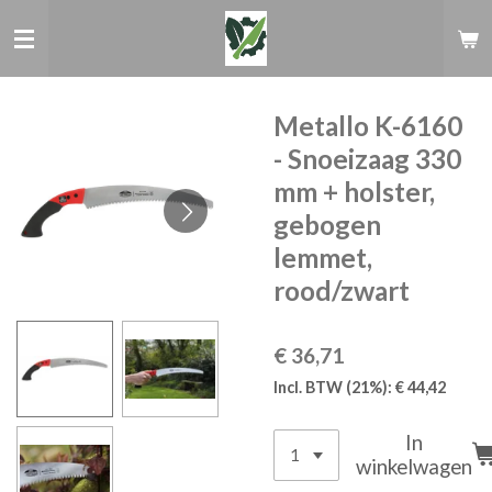
Ga
direct
naar
de
hoofdinhoud
Metallo K-6160
- Snoeizaag 330
mm + holster,
gebogen
lemmet,
rood/zwart
€ 36,71
Incl. BTW (21%): € 44,42
In
winkelwagen