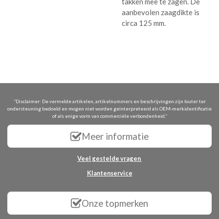
takken mee te zagen. De
aanbevolen zaagdikte is
circa 125 mm.
“Disclaimer: De vermelde artikelen, artikelnummers en beschrijvingen zijn louter ter
ondersteuning bedoeld en mogen niet worden geïnterpreteerd als OEM-merkidentificatie
of als enige vorm van commerciële verbondenheid.”
Meer informatie
Veel gestelde vragen
Klantenservice
Onze topmerken