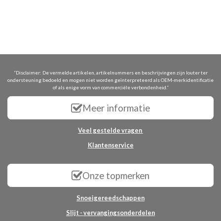
“Disclaimer: De vermelde artikelen, artikelnummers en beschrijvingen zijn louter ter
ondersteuning bedoeld en mogen niet worden geïnterpreteerd als OEM-merkidentificatie
of als enige vorm van commerciële verbondenheid.”
Meer informatie
Veel gestelde vragen
Klantenservice
Onze topmerken
Snoeigereedschappen
Slijt - vervangingsonderdelen