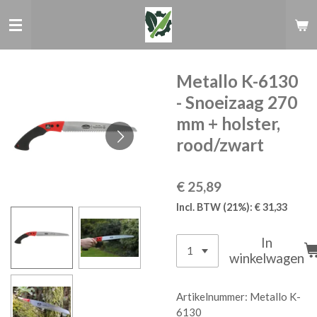
Ga
direct
naar
de
hoofdinhoud
Metallo K-6130
- Snoeizaag 270
mm + holster,
rood/zwart
€ 25,89
Incl. BTW (21%): € 31,33
In
winkelwagen
Artikelnummer:
Metallo K-
6130