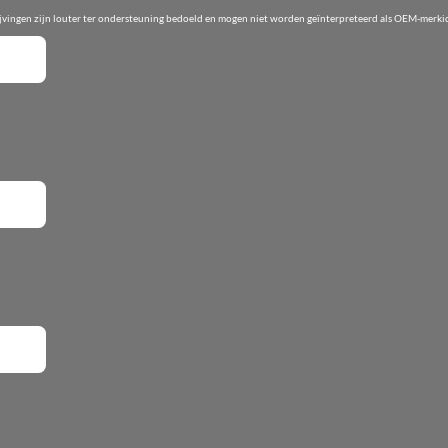
ijvingen zijn louter ter ondersteuning bedoeld en mogen niet worden geïnterpreteerd als OEM-merkid