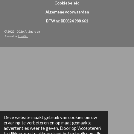
Cookiebeleid
Algemene voorwaarden
BTW nr: BE0824.988.661
© 2025 - 2026 All2garden
Powered by
JouwWeb
Deze website maakt gebruik van cookies om uw
ervaring te verbeteren en op maat gemaakte
advertenties weer te geven. Door op ‘Accepteren’
te klikken, gaat u akkoord met het gebruik van alle