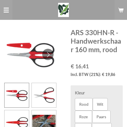
Ga
direct
naar
de
hoofdinhoud
ARS 330HN-R -
Handwerkschaa
r 160 mm, rood
€ 16,41
Incl. BTW (21%): € 19,86
Kleur
Rood
Wit
Roze
Paars