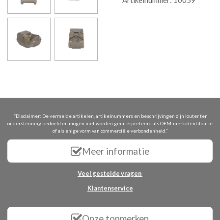
Artikelnummer:
10059
“Disclaimer: De vermelde artikelen, artikelnummers en beschrijvingen zijn louter ter
ondersteuning bedoeld en mogen niet worden geïnterpreteerd als OEM-merkidentificatie
of als enige vorm van commerciële verbondenheid.”
Meer informatie
Veel gestelde vragen
Klantenservice
Onze topmerken