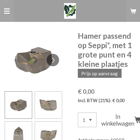
Ga
direct
naar
de
hoofdinhoud
Hamer passend
op Seppi*, met 1
grote punt en 4
kleine plaatjes
Prijs op aanvraag
€ 0,00
Incl. BTW (21%): € 0,00
In
winkelwagen