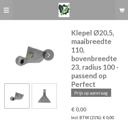
Ga
direct
naar
de
hoofdinhoud
Klepel Ø20,5,
maaibreedte
110,
bovenbreedte
23, radius 100 -
passend op
Perfect
Prijs op aanvraag
€ 0,00
Incl. BTW (21%): € 0,00