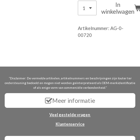
In
winkelwagen
Artikelnummer:
AG-0-
00720
“Disclaimer: De vermelde artikelen, artikelnummers en beschrijvingen zijn louter ter
ondersteuning bedoeld en mogen niet worden geïnterpreteerd als OEM-merkidentificatie
of als enige vorm van commerciële verbondenheid.”
Meer informatie
Veel gestelde vragen
Klantenservice