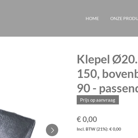
HOME
ONZE PROD
Klepel Ø20
150, bovenb
90 - passen
Prijs op aanvraag
€ 0,00
Incl. BTW (21%): € 0,00