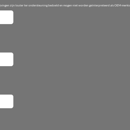
ijvingen zijn louter ter ondersteuning bedoeld en mogen niet worden geïnterpreteerd als OEM-merkid