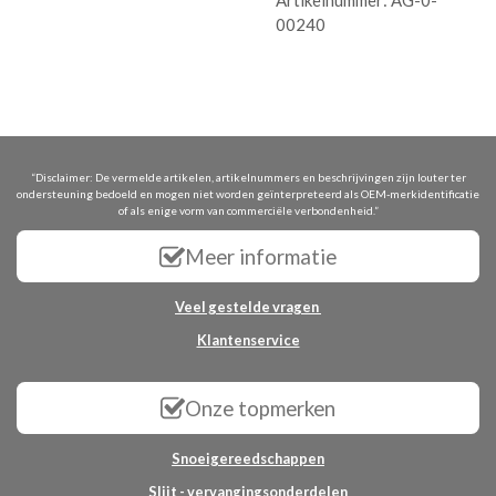
Artikelnummer:
AG-0-
00240
“Disclaimer: De vermelde artikelen, artikelnummers en beschrijvingen zijn louter ter
ondersteuning bedoeld en mogen niet worden geïnterpreteerd als OEM-merkidentificatie
of als enige vorm van commerciële verbondenheid.”
Meer informatie
Veel gestelde vragen
Klantenservice
Onze topmerken
Snoeigereedschappen
Slijt - vervangingsonderdelen