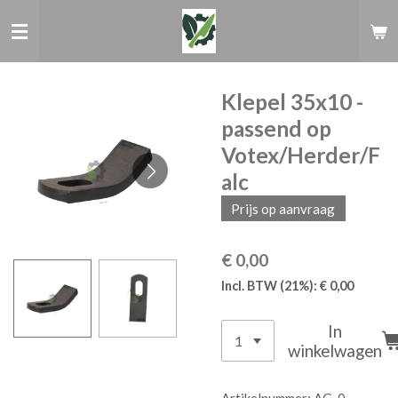
Ga
direct
naar
de
hoofdinhoud
Klepel 35x10 -
passend op
Votex/Herder/F
alc
Prijs op aanvraag
€ 0,00
Incl. BTW (21%): € 0,00
In
winkelwagen