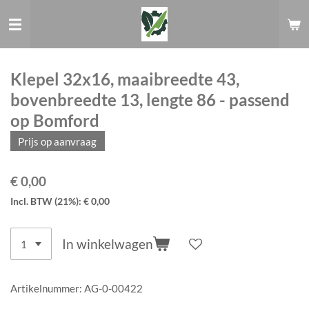
Ga
direct
naar
de
hoofdinhoud
Klepel 32x16, maaibreedte 43,
bovenbreedte 13, lengte 86 - passend
op Bomford
Prijs op aanvraag
€ 0,00
Incl. BTW (21%): € 0,00
In winkelwagen
Artikelnummer:
AG-0-00422