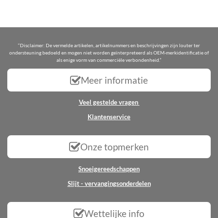
“Disclaimer: De vermelde artikelen, artikelnummers en beschrijvingen zijn louter ter
ondersteuning bedoeld en mogen niet worden geïnterpreteerd als OEM-merkidentificatie of
als enige vorm van commerciële verbondenheid.”
Meer informatie
Veel gestelde vragen
Klantenservice
Onze topmerken
Snoeigereedschappen
Slijt - vervangingsonderdelen
Wettelijke info