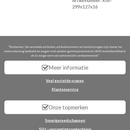
Artikelnummer:
KNI-
299x127x16
“Disclaimer: De vermelde artikelen, artikelnummers en beschrijvingen zijn louter ter
ondersteuning bedoeld en mogen niet worden geïnterpreteerd als OEM-merkidentificatie
of als enige vorm van commerciële verbondenheid.”
Meer informatie
Veel gestelde vragen
Klantenservice
Onze topmerken
Snoeigereedschappen
Slijt - vervangingsonderdelen