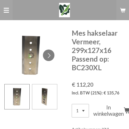
Ga
direct
naar
de
hoofdinhoud
Mes hakselaar
Vermeer,
299x127x16
Passend op:
BC230XL
€ 112,20
Incl. BTW (21%): € 135,76
In
winkelwagen