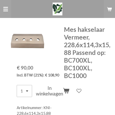
Ga
direct
naar
de
hoofdinhoud
Mes hakselaar
Vermeer,
228,6x114,3x15,
88 Passend op:
BC700XL,
BC100XL,
€ 90,00
BC1000
Incl. BTW (21%): € 108,90
In
winkelwagen
Artikelnummer:
KNI-
228,6x114,3x15,88