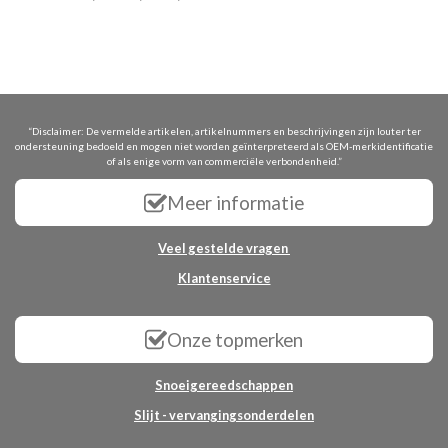
“Disclaimer: De vermelde artikelen, artikelnummers en beschrijvingen zijn louter ter
ondersteuning bedoeld en mogen niet worden geïnterpreteerd als OEM-merkidentificatie
of als enige vorm van commerciële verbondenheid.”
Meer informatie
Veel gestelde vragen
Klantenservice
Onze topmerken
Snoeigereedschappen
Slijt - vervangingsonderdelen