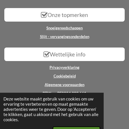
Onze topmerken
Snoeigereedschappen
Slijt - vervangingsonderdelen
Wettelijke info
Privacyverklaring
Cookiebeleid
Algemene voorwaarden
BTW nr: BE0824.988.661
Deze website maakt gebruik van cookies om uw
ervaring te verbeteren en op maat gemaakte
© 2025 - 2026 All2garden
advertenties weer te geven. Door op ‘Accepteren’
Powered by
JouwWeb
te klikken, gaat u akkoord met het gebruik van alle
cookies.