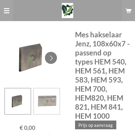
Ga
direct
naar
de
hoofdinhoud
Mes hakselaar
Jenz, 108x60x7 -
passend op
types HEM 540,
HEM 561, HEM
583, HEM 593,
HEM 700,
HEM820, HEM
821, HEM 841,
HEM 1000
Prijs op aanvraag
€ 0,00