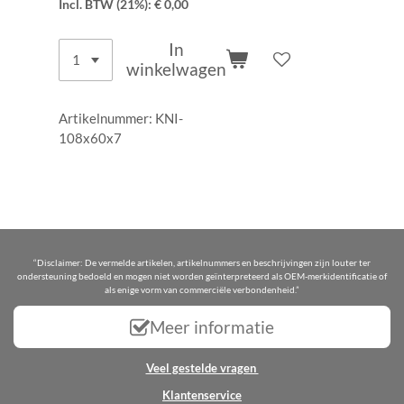
Incl. BTW (21%): € 0,00
In
winkelwagen
Artikelnummer:
KNI-
108x60x7
“Disclaimer: De vermelde artikelen, artikelnummers en beschrijvingen zijn louter ter
ondersteuning bedoeld en mogen niet worden geïnterpreteerd als OEM-merkidentificatie of
als enige vorm van commerciële verbondenheid.”
Meer informatie
Veel gestelde vragen
Klantenservice