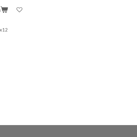
n
x12