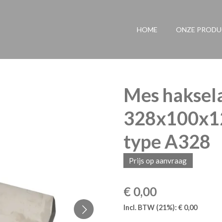
HOME
ONZE PROD
Mes haksela
328x100x12
type A328
Prijs op aanvraag
€ 0,00
Incl. BTW (21%): € 0,00