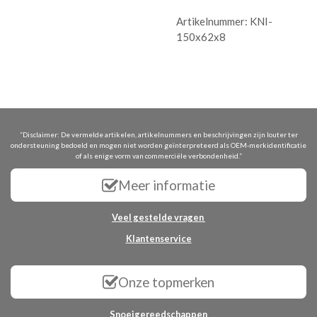
Artikelnummer:
KNI-
150x62x8
“Disclaimer: De vermelde artikelen, artikelnummers en beschrijvingen zijn louter ter
ondersteuning bedoeld en mogen niet worden geïnterpreteerd als OEM-merkidentificatie
of als enige vorm van commerciële verbondenheid.”
Meer informatie
Veel gestelde vragen
Klantenservice
Onze topmerken
Snoeigereedschappen