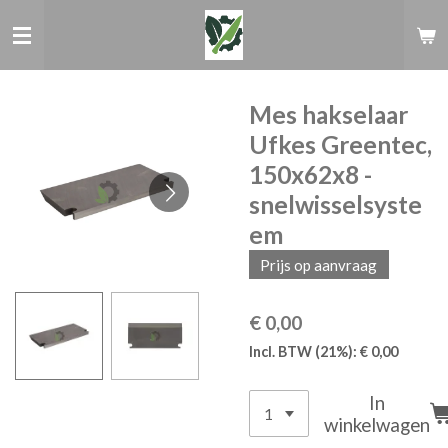
Ga
direct
naar
de
hoofdinhoud
Mes hakselaar
Ufkes Greentec,
150x62x8 -
snelwisselsyste
em
Prijs op aanvraag
€ 0,00
Incl. BTW (21%): € 0,00
In
winkelwagen