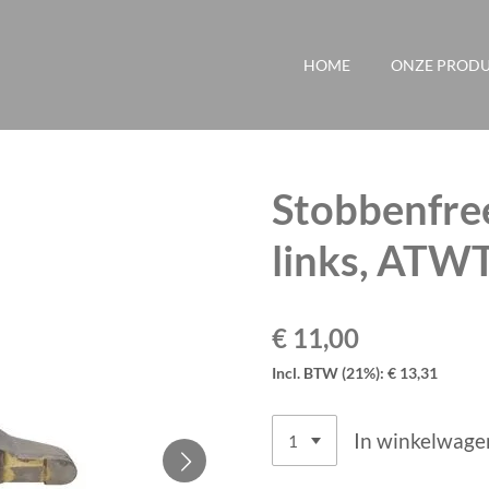
HOME
ONZE PROD
Stobbenfree
links, ATWT
€ 11,00
Incl. BTW (21%): € 13,31
In winkelwage