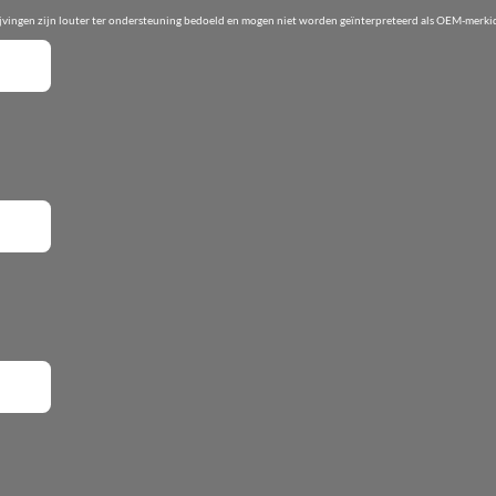
ijvingen zijn louter ter ondersteuning bedoeld en mogen niet worden geïnterpreteerd als OEM-merkid