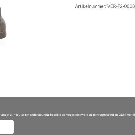
Artikelnummer:
VER-F2-000
ijvingen zijn louter ter ondersteuning bedoeld en mogen niet worden geïnterpreteerd als OEM-merkid