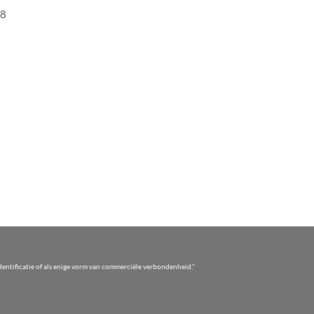
88
entificatie of als enige vorm van commerciële verbondenheid.”