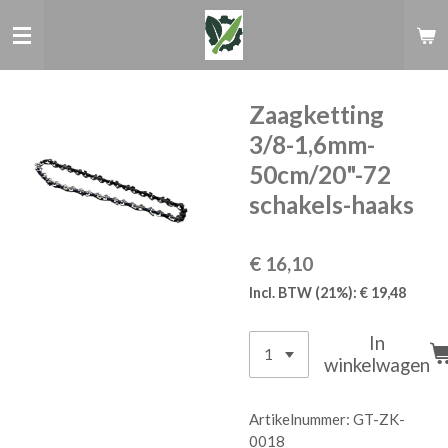
Ga
direct
naar
de
hoofdinhoud
Zaagketting
3/8-1,6mm-
50cm/20"-72
schakels-haaks
€ 16,10
Incl. BTW (21%): € 19,48
In
winkelwagen
Artikelnummer:
GT-ZK-
0018