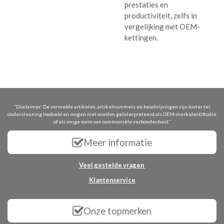
prestaties en
productiviteit, zelfs in
vergelijking met OEM-
kettingen.
“Disclaimer: De vermelde artikelen, artikelnummers en beschrijvingen zijn louter ter
ondersteuning bedoeld en mogen niet worden geïnterpreteerd als OEM-merkidentificatie
of als enige vorm van commerciële verbondenheid.”
Meer informatie
Veel gestelde vragen
Klantenservice
Onze topmerken