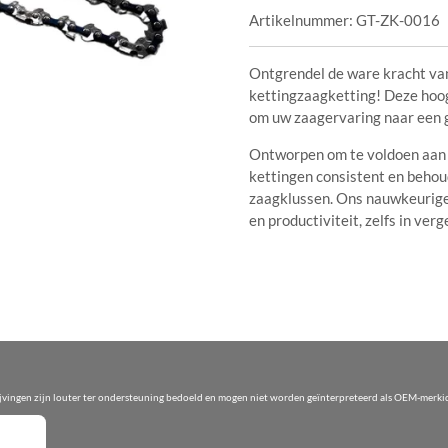
Artikelnummer:
GT-ZK-0016
Ontgrendel de ware kracht va
kettingzaagketting! Deze hoo
om uw zaagervaring naar een g
Ontworpen om te voldoen aan 
kettingen consistent en behou
zaagklussen. Ons nauwkeurige
en productiviteit, zelfs in ve
ijvingen zijn louter ter ondersteuning bedoeld en mogen niet worden geïnterpreteerd als OEM-merkid