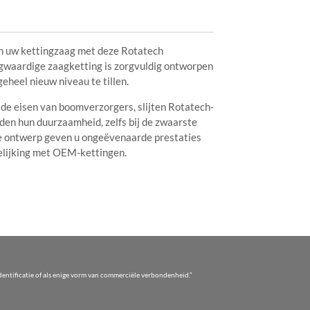
n uw kettingzaag met deze Rotatech
gwaardige zaagketting is zorgvuldig ontworpen
eheel nieuw niveau te tillen.
de eisen van boomverzorgers, slijten Rotatech-
den hun duurzaamheid, zelfs bij de zwaarste
 ontwerp geven u ongeëvenaarde prestaties
rgelijking met OEM-kettingen.
entificatie of als enige vorm van commerciële verbondenheid.”