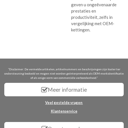
geven u ongeëvenaarde
prestaties en
productiviteit, zelfs in
vergelijking met OEM-
kettingen.
“Disclaimer: De vermelde artikelen, artikelnummers en beschrijvingen zijn louter ter
ondersteuning bedoeld en mogen niet worden geïnterpreteerd als OEM-merkidentificatie
of als enige vorm van commerciële verbondenheid.”
Meer informatie
Veel gestelde vragen
Klantenservice