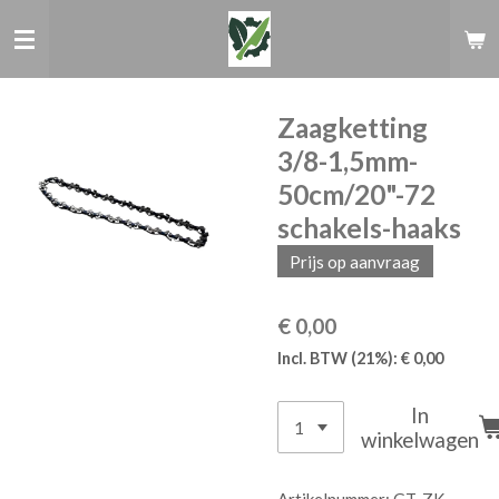
Ga
direct
naar
de
hoofdinhoud
Zaagketting
3/8-1,5mm-
50cm/20"-72
schakels-haaks
Prijs op aanvraag
€ 0,00
Incl. BTW (21%): € 0,00
In
winkelwagen