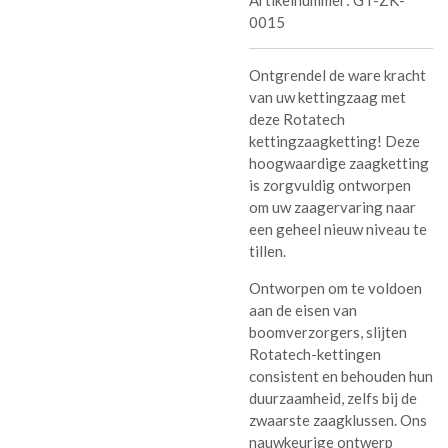
Artikelnummer:
GT-ZK-
0015
Ontgrendel de ware kracht
van uw kettingzaag met
deze Rotatech
kettingzaagketting! Deze
hoogwaardige zaagketting
is zorgvuldig ontworpen
om uw zaagervaring naar
een geheel nieuw niveau te
tillen.
Ontworpen om te voldoen
aan de eisen van
boomverzorgers, slijten
Rotatech-kettingen
consistent en behouden hun
duurzaamheid, zelfs bij de
zwaarste zaagklussen. Ons
nauwkeurige ontwerp