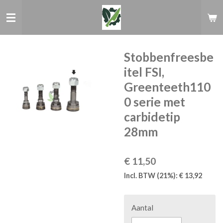
Ga
direct
naar
de
hoofdinhoud
Stobbenfreesbe
itel FSI,
Greenteeth110
0 serie met
carbidetip
28mm
€ 11,50
Incl. BTW (21%): € 13,92
Aantal