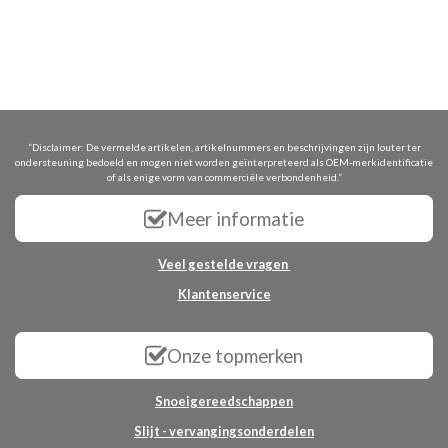
“Disclaimer: De vermelde artikelen, artikelnummers en beschrijvingen zijn louter ter
ondersteuning bedoeld en mogen niet worden geïnterpreteerd als OEM-merkidentificatie
of als enige vorm van commerciële verbondenheid.”
Meer informatie
Veel gestelde vragen
Klantenservice
Onze topmerken
Snoeigereedschappen
Slijt - vervangingsonderdelen