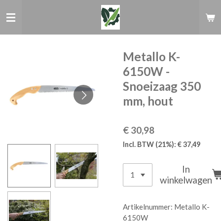
Ga
direct
naar
de
hoofdinhoud
Metallo K-
6150W -
Snoeizaag 350
mm, hout
€ 30,98
Incl. BTW (21%): € 37,49
In
winkelwagen
Artikelnummer:
Metallo K-
6150W